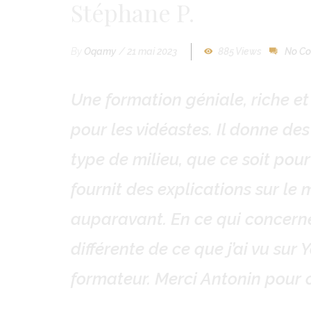
Stéphane P.
RÉ
By
Oqamy
/
21 mai 2023
885 Views
No C
Une formation géniale, riche et
pour les vidéastes. Il donne de
type de milieu, que ce soit pour
fournit des explications sur le 
auparavant. En ce qui concerne 
différente de ce que j’ai vu sur
formateur. Merci Antonin pour c