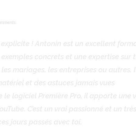
ALISATION
FORMATION
MARIAGE
CONT
omments
 explicite ! Antonin est un excellent form
s exemples concrets et une expertise sur 
 les mariages, les entreprises ou autres. I
matériel et des astuces jamais vues
le logiciel Première Pro, il apporte une v
 YouTube. C’est un vrai passionné et un trè
es jours passés avec toi.