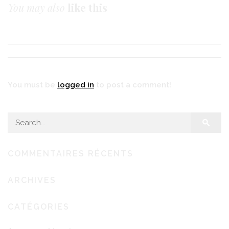
You may also
like this
You must be
logged in
to post a comment!
Search for:
COMMENTAIRES RÉCENTS
ARCHIVES
CATÉGORIES