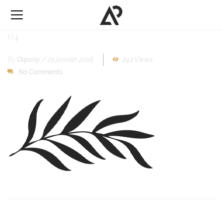
04
By
Oqamy
/
25 janvier 2018
242 Views
No Comments