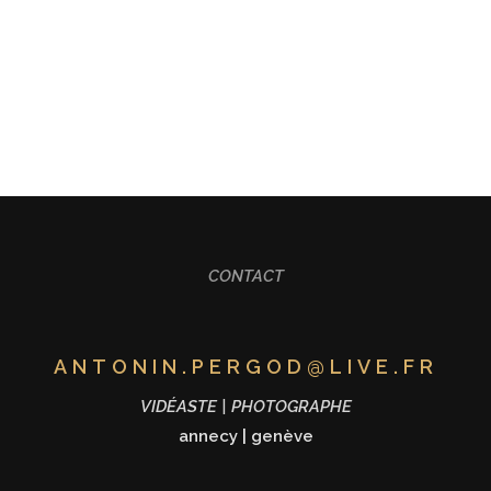
ALISATION
FORMATION
MARIAGE
CONT
CONTACT
ANTONIN.PERGOD@LIVE.FR
VIDÉASTE | PHOTOGRAPHE
annecy
|
genève