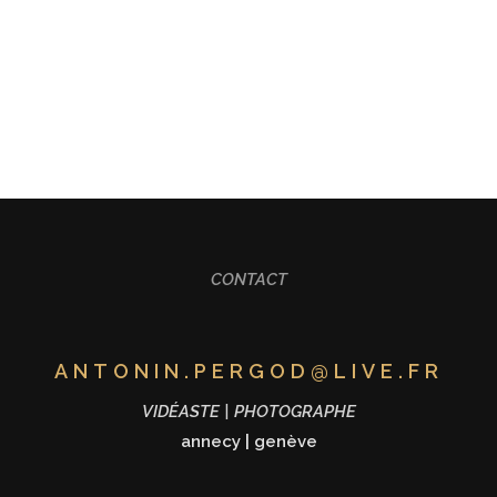
ALISATION
FORMATION
MARIAGE
CONT
CONTACT
ANTONIN.PERGOD@LIVE.FR
VIDÉASTE | PHOTOGRAPHE
annecy
|
genève