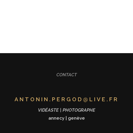
ALISATION
FORMATION
MARIAGE
CONT
CONTACT
ANTONIN.PERGOD@LIVE.FR
VIDÉASTE | PHOTOGRAPHE
annecy
|
genève