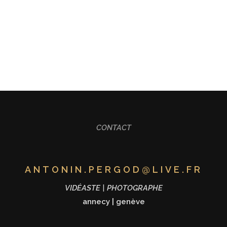
ALISATION
FORMATION
MARIAGE
CONT
CONTACT
ANTONIN.PERGOD@LIVE.FR
VIDÉASTE | PHOTOGRAPHE
annecy
|
genève