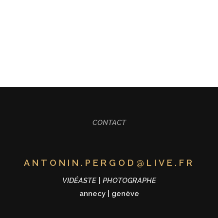
ALISATION
FORMATION
MARIAGE
CONT
CONTACT
ANTONIN.PERGOD@LIVE.FR
VIDÉASTE | PHOTOGRAPHE
annecy
|
genève