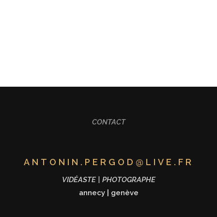
ALISATION
FORMATION
MARIAGE
CONT
CONTACT
ANTONIN.PERGOD@LIVE.FR
VIDÉASTE | PHOTOGRAPHE
annecy
|
genève