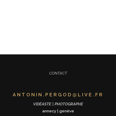
ALISATION
FORMATION
MARIAGE
CONT
CONTACT
ANTONIN.PERGOD@LIVE.FR
VIDÉASTE | PHOTOGRAPHE
annecy
|
genève